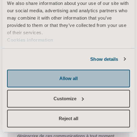
Saisissez votre message ici *
We also share information about your use of our site with
our social media, advertising and analytics partners who
may combine it with other information that you’ve
provided to them or that they’ve collected from your use
of their services.
Cookies information
Politique de confidentialité *
Show details
J’ai lu et accepté les conditions générales de la
Politique de confidentialité
. J’accepte de recevoir des
Allow all
informations par e-mail en réponse à ma demande
actuelle.
Customize
Communication Arjo
Reject all
J'accepte de recevoir régulièrement des
communications d'Arjo par e-mail. Vous pouvez vous
désinscrire de ces communications à tout moment.